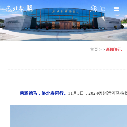
首页
>
>
新闻资讯
荣耀德马，洛北春同行。
11月3日，2024德州运河