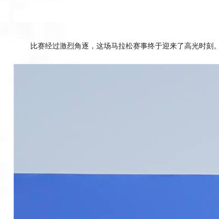
比赛经过激烈角逐，这场马拉松赛事终于迎来了高光时刻