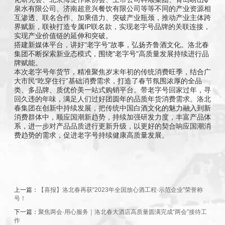
泉水有限公司、济南超意兴餐饮有限公司等等不同的产业资源相
互渗透、联名合作、加乘借力、突破产业瓶颈，推动产业主体跨
界赋新，联袂打造专属IP联名款，实现老字号品牌的关联连接，
实现产业价值链的延伸和突破。
搭建新媒体平台，讲好"老字号"故事，弘扬齐鲁酒文化。洛北春
集团不断探索新业态模式，围绕"老字号"高质量发展持续进行品
牌赋能。
本次老字号年货节，精准聚焦岁末年初的传统消费旺季，结合广
大市民“吃穿住行”基础消费需求，打造了春节氛围浓厚的全品
类、多品牌、质优价美一站式购销平台。带老字号回家过年，寻
回久违的年味，满足人们过好团圆年的品质年货消费需求。洛北
春集团在创新中持续发展，把传统中国白酒文化的魅力融入到新
消费群体中，顺应国潮新趋势，持续加强研发力度，丰富产品体
系，进一步对产品品质进行更新升级，以更好的契合响应国潮消
费趋势的需求，促进老字号持续健康高质量发展。
上一篇：
【喜报】洛北春再获“2023年全国放心酒工程·示范企业”荣誉称
号！
下一篇：
聚焦两会·用心服务｜洛北春大酒店高质量圆满完成“两会”接待工
作