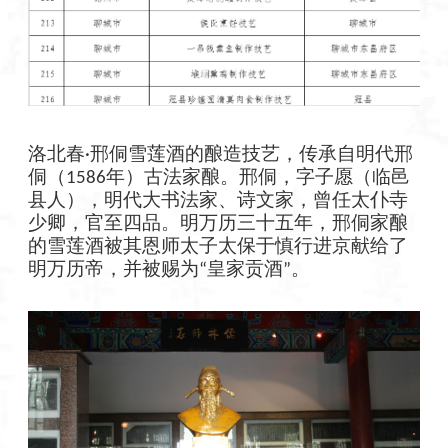
洛北春
邢侗雪莲酒的酿造技艺，传承自明代邢
·
侗（
年）古法家酿。邢侗，字子愿（临邑
1586
县人），明代大书法家、诗文家，曾任太仆寺
少卿，官至四品。明万历三十五年，邢侗家酿
的雪莲酒被其恩师太子太保于慎行进京献给了
明万历帝，并被赐为
皇家贡酒
。
“
”