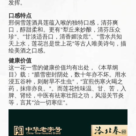
发挥。
口感特点
邢侗雪莲酒具莲蕴入喉的独特口感，清芬爽
口，醇甜柔和。更有
犁丘来妙酿，清芬压众
“
珍
、
甘淡适吾口，清香媚汝卮
、
雪水共知
”
“
”
“
天上水，莲花岂是世上花
等古人唯美诗句，描
”
绘美酒之口感。
健康价值
这一花一雪的健康价值均有出处，《本草纲
目》载：
腊雪密封阴处，数十年亦不坏。用水
“
浸五谷种，则耐旱不生虫
，
宜煎伤寒火暍之
”
“
药，抹痱亦良。
。而莲花性味温、甘、苦，入
”
脾、肾经，中医有祛寒壮阳之功，风湿关节炎
等，言其
治一切寒症
。
“
”