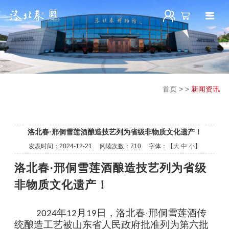
首页
>
>
新闻资讯
洛北春·邢侗雪莲酒酿造技艺列为省级非物质文化遗产！
发表时间：
2024-12-21
阅读次数：
710 字体：【
大
中
小
】
洛北春
·邢侗雪莲酒酿造技艺列为省级
非物质文化遗产！
年
月
日，洛北春·邢侗雪莲酒传
2024
12
19
统酿造工艺被山东省人民政府批准列为第六批