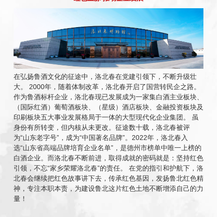
在弘扬鲁酒文化的征途中，洛北春在党建引领下，不断升级壮
大。 2000年，随着体制改革，洛北春开启了国营转民企之路。
作为鲁酒标杆企业，洛北春现已发展成为一家集白酒主业板块、
（国际红酒）葡萄酒板块、（星级）酒店板块、金融投资板块及
印刷板块五大事业发展格局于一体的大型现代化企业集团。 虽
身份有所转变，但内核从未更改。征途数十载，洛北春被评
为“山东老字号”，成为“中国著名品牌”。2022年，洛北春入
选“山东省高端品牌培育企业名单”，是德州市榜单中唯一上榜的
白酒企业。而洛北春不断前进，取得成就的密码就是：坚持红色
引领，不忘“家乡荣耀洛北春”的责任。 在党的指引和护航下，洛
北春会继续把红色故事讲下去，传承红色基因，发扬鲁北红色精
神，专注本职本责，为建设鲁北这片红色土地不断增添自己的力
量！