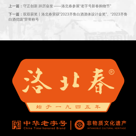
上一篇：
守正创新 踔厉奋发 ——洛北春参展“老字号新春购物节”
下一篇：
双双获奖丨洛北春荣获“2023齐鲁白酒酒体设计金奖”、“2023齐鲁
白酒优级”荣誉称号