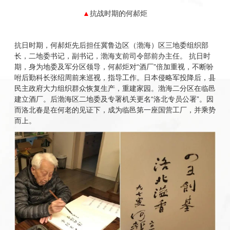
▲
抗战时期的何郝炬
抗日时期，何郝炬先后担任冀鲁边区（渤海）区三地委组织部
长，二地委书记，副书记，渤海支前司令部前办主任。 抗日时
期，身为地委及军分区领导，何郝炬对“酒厂”倍加重视，不断吩
咐后勤科长张绍周前来巡视，指导工作。日本侵略军投降后，县
民主政府大力组织群众恢复生产，重建家园。渤海二分区在临邑
建立酒厂。后渤海区二地委及专署机关更名“洛北专员公署”。因
而洛北春是在何老的见证下，成为临邑第一座国营工厂，并乘势
而上。