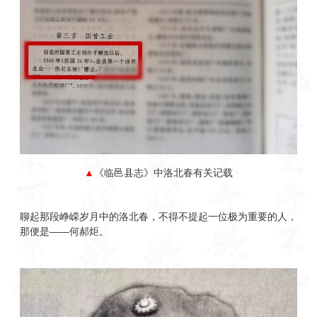
▲
《临邑县志》中洛北春有关记载
聊起那段峥嵘岁月中的洛北春，不得不提起一位极为重要的人，
那便是——何郝炬。