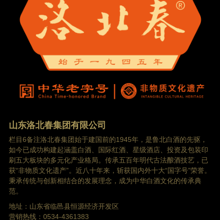
山东洛北春集团有限公司
栏目6备注洛北春集团始于建国前的1945年，是鲁北白酒的先驱，
如今已成功构建起涵盖白酒、国际红酒、星级酒店、投资及包装印
刷五大板块的多元化产业格局。传承五百年明代古法酿酒技艺，已
获“非物质文化遗产”。近八十年来，斩获国内外十大“国字号”荣誉。
秉承传统与创新相结合的发展理念，成为中华白酒文化的传承典
范。
地址：山东省临邑县恒源经济开发区
营销热线：0534-4361383