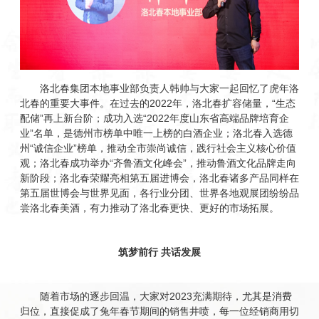
洛北春集团本地事业部负责人韩帅与大家一起回忆了虎年洛
北春的重要大事件。在过去的2022年，洛北春扩容储量，“生态
配储”再上新台阶；成功入选“2022年度山东省高端品牌培育企
业”名单，是德州市榜单中唯一上榜的白酒企业；洛北春入选德
州“诚信企业”榜单，推动全市崇尚诚信，践行社会主义核心价值
观；洛北春成功举办“齐鲁酒文化峰会”，推动鲁酒文化品牌走向
新阶段；洛北春荣耀亮相第五届进博会，洛北春诸多产品同样在
第五届世博会与世界见面，各行业分团、世界各地观展团纷纷品
尝洛北春美酒，有力推动了洛北春更快、更好的市场拓展。
筑梦前行 共话发展
随着市场的逐步回温，大家对2023充满期待，尤其是消费
归位，直接促成了兔年春节期间的销售井喷，每一位经销商用切