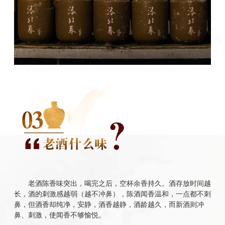
老酒陈香味突出，喝完之后，空杯余香持久。酒存放时间越
长，酒的刺激感越弱（越不冲鼻），陈酒闻香温和，一点都不刺
鼻，但酒香却纯净，安静，酒香越静，酒龄越久，而新酒则冲
鼻、刺激，使闻香不够愉悦。