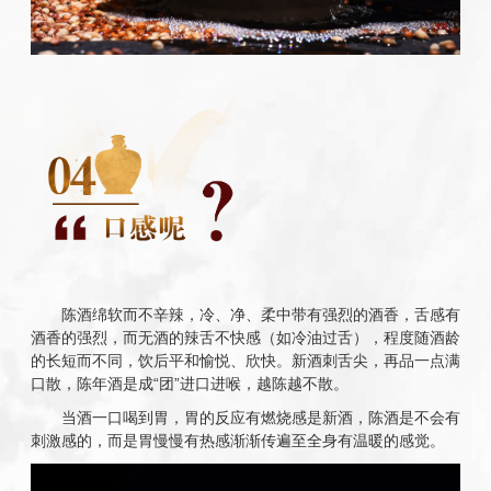
陈酒绵软而不辛辣，冷、净、柔中带有强烈的酒香，舌感有
酒香的强烈，而无酒的辣舌不快感（如冷油过舌），程度随酒龄
的长短而不同，饮后平和愉悦、欣快。新酒刺舌尖，再品一点满
口散，陈年酒是成“团”进口进喉，越陈越不散。
当酒一口喝到胃，胃的反应有燃烧感是新酒，陈酒是不会有
刺激感的，而是胃慢慢有热感渐渐传遍至全身有温暖的感觉。