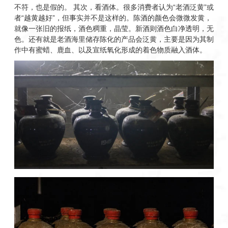
不符，也是假的。 其次，看酒体。很多消费者认为“老酒泛黄”或
者“越黄越好”，但事实并不是这样的。陈酒的颜色会微微发黄，
就像一张旧的报纸，酒色稠重，晶莹。新酒则酒色白净透明，无
色。还有就是老酒海里储存陈化的产品会泛黄，主要是因为其制
作中有蜜蜡、鹿血、以及宣纸氧化形成的着色物质融入酒体。